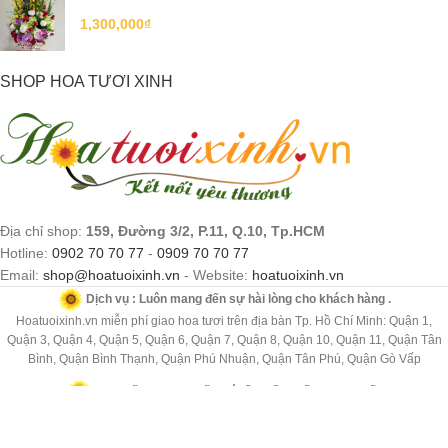
1,300,000
₫
SHOP HOA TƯƠI XINH
Địa chỉ shop:
159, Đường 3/2, P.11, Q.10, Tp.HCM
Hotline:
0902 70 70 77
-
0909 70 70 77
Email:
shop@hoatuoixinh.vn
- Website:
hoatuoixinh.vn
Dịch vụ : Luôn mang đến sự hài lòng cho khách hàng .
Hoatuoixinh.vn miễn phí giao hoa tươi trên địa bàn Tp. Hồ Chí Minh: Quận 1,
Quận 3, Quận 4, Quận 5, Quận 6, Quận 7, Quận 8, Quận 10, Quận 11, Quận Tân
Bình, Quận Bình Thạnh, Quận Phú Nhuận, Quận Tân Phú, Quận Gò Vấp
Cam kết: Nhanh nhất, giá tốt nhất, chất lượng nhất.
Hoatuoixinh.vn luôn nỗ lực hoàn thiện để phục vụ tốt nhất mọi nhu cầu về hoa tươi
của Quý khách hàng. Với trách nhiệm của chúng tôi, hoatuoixinh.vn cam kết giao