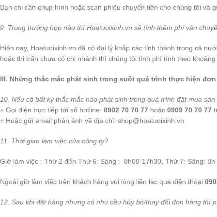
Bạn chi cần chụp hình hoặc scan phiếu chuyển tiền cho chúng tôi và 
9. Trong trường hợp nào thì Hoatuoixinh.vn sẽ tính thêm phí vận chuyể
Hiện nay, Hoatuoixinh.vn đã có đại lý khắp các tỉnh thành trong cả nư
hoặc thi trấn chưa có chi nhánh thì chúng tôi tính phí tính theo khoảng
III. Những thắc mắc phát sinh trong suốt quá trình thực hiện đơn
10. Nếu có bất kỳ thắc mắc nào phát sinh trong quá trình đặt mua sả
+ Gọi điện trực tiếp tới số hotline:
0902 70 70 77
hoặc
0909 70 70 77
t
+ Hoặc gửi email phản ánh về địa chỉ: shop@hoatuoixinh.vn
11. Thời gian làm việc của công ty?
Giờ làm việc : Thứ 2 đến Thứ 6: Sáng : 8h00-17h30, Thứ 7: Sáng: 8h
Ngoài giờ làm việc trên khách hàng vui lòng liên lạc qua điện thoại
090
12. Sau khi đặt hàng nhưng có nhu cầu hủy bỏ/thay đổi đơn hàng thì 