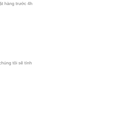
ặt hàng trước 4h
húng tôi sẽ tính