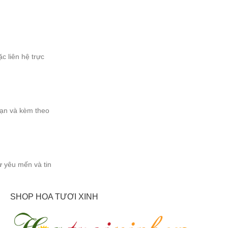
c liên hệ trực
 bạn và kèm theo
ự yêu mến và tin
SHOP HOA TƯƠI XINH