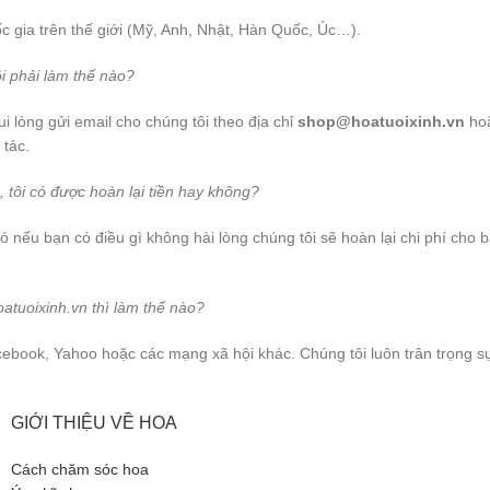
c gia trên thế giới (Mỹ, Anh, Nhật, Hàn Quốc, Úc…).
i phải làm thế nào?
 lòng gửi email cho chúng tôi theo địa chỉ
shop@hoatuoixinh.vn
hoặ
 tác.
, tôi có được hoàn lại tiền hay không?
đó nếu bạn có điều gì không hài lòng chúng tôi sẽ hoàn lại chi phí cho
atuoixinh.vn thì làm thế nào?
cebook, Yahoo hoặc các mạng xã hội khác. Chúng tôi luôn trân trọng s
GIỚI THIỆU VỀ HOA
Cách chăm sóc hoa