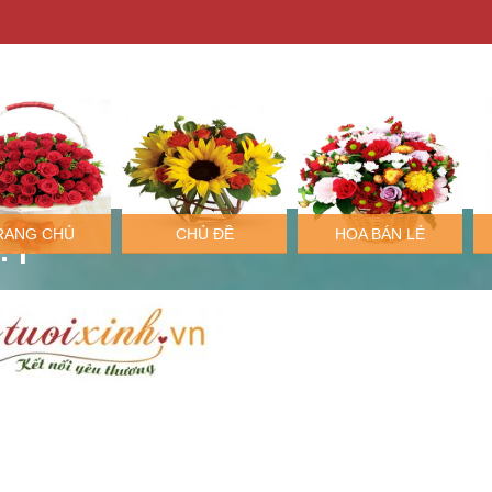
ặp
RANG CHỦ
CHỦ ĐỀ
HOA BÁN LẺ