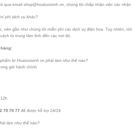
gửi qua email shop@hoatuoixinh.vn, chúng tôi chấp nhận việc xác nhận
n/ phí dịch vụ khác?
ớc, nên gần như chúng tôi miễn phí các dịch vụ điện hoa. Tuy nhiên, n
 cách từ trung tâm tỉnh đến các nơi đó.
 hàng:
n phẩm từ Hoatuoixinh.vn phải làm như thế nào?
rong giờ hành chính
-12h
2 70 70 77
để được hỗ trợ 24/24
phải làm như thế nào?