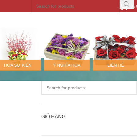
0
/
HOA SỰ KIỆN
Ý NGHĨA HOA
LIÊN HỆ
GIỎ HÀNG