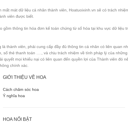
n mất mát dữ liệu cá nhân thành viên, Hoatuoixinh.vn sẽ có trách nhiệ
ành viên được biết.
ao gồm thông tin hóa đơn kế toán chứng từ số hóa tại khu vực dữ liệu 
là thành viên, phải cung cấp đầy đủ thông tin cá nhân có liên quan nh
ản, số thẻ thanh toán …., và chịu trách nhiệm về tính pháp lý của những 
 quyết mọi khiếu nại có liên quan đến quyền lợi của Thành viên đó nếu
không chính xác.
GIỚI THIỆU VỀ HOA
Cách chăm sóc hoa
Ý nghĩa hoa
HOA NỔI BẬT