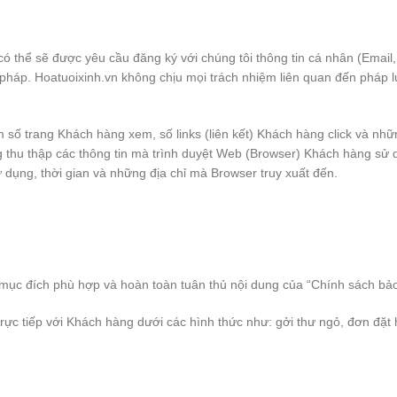
có thể sẽ được yêu cầu đăng ký với chúng tôi thông tin cá nhân (Email
 pháp. Hoatuoixinh.vn không chịu mọi trách nhiệm liên quan đến pháp lu
m số trang Khách hàng xem, số links (liên kết) Khách hàng click và nhữ
ng thu thập các thông tin mà trình duyệt Web (Browser) Khách hàng sử 
ử dụng, thời gian và những địa chỉ mà Browser truy xuất đến.
 mục đích phù hợp và hoàn toàn tuân thủ nội dung của “Chính sách bảo
 trực tiếp với Khách hàng dưới các hình thức như: gởi thư ngỏ, đơn đặt