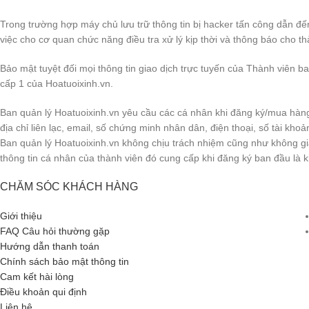
Trong trường hợp máy chủ lưu trữ thông tin bị hacker tấn công dẫn đế
việc cho cơ quan chức năng điều tra xử lý kịp thời và thông báo cho th
Bảo mật tuyệt đối mọi thông tin giao dịch trực tuyến của Thành viên b
cấp 1 của Hoatuoixinh.vn.
Ban quản lý Hoatuoixinh.vn yêu cầu các cá nhân khi đăng ký/mua hàng 
địa chỉ liên lạc, email, số chứng minh nhân dân, điện thoại, số tài kho
Ban quản lý Hoatuoixinh.vn không chịu trách nhiệm cũng như không giải
thông tin cá nhân của thành viên đó cung cấp khi đăng ký ban đầu là 
CHĂM SÓC KHÁCH HÀNG
Giới thiệu
FAQ Câu hỏi thường gặp
Hướng dẫn thanh toán
Chính sách bảo mật thông tin
Cam kết hài lòng
Điều khoản qui định
Liên hệ