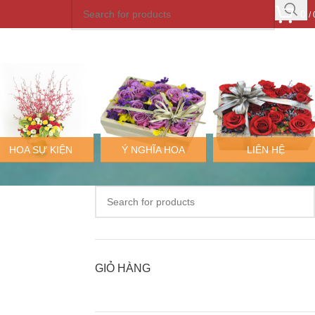
0
/
HOA SỰ KIỆN
Ý NGHĨA HOA
LIÊN HỆ
GIỎ HÀNG